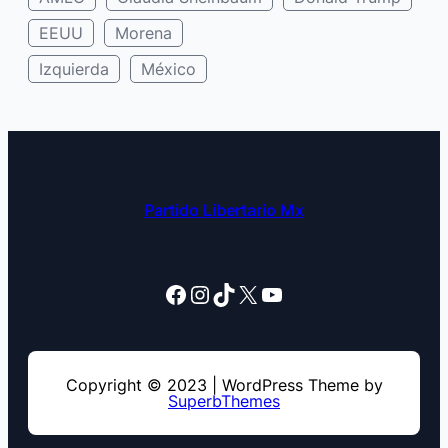
EEUU
Morena
Izquierda
México
Partido Libertario Mx
Facebook
Instagram
TikTok
X
YouTube
Copyright © 2023 | WordPress Theme by
SuperbThemes