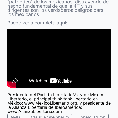
“patriótico” de los mexicanos, distrayendo del
hecho fundamental de que la 4T y sus
dirigentes son los verdaderos peligros para
los mexicanos.
Puede verla completa aquí:
Presidente del Partido LibertarioMx y de México
Libertario, el principal think tank libertario en
México: www.MexicoLibertario.org, y presidente de
la Alianza Libertaria de Iberoamérica:
www.AlianzaLibertaria.com
AMLO
Claudia Sheinbaum
Donald Trump