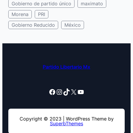
Gobierno de partido único
maximato
Morena
PRI
Gobierno Reducido
México
Partido Libertario Mx
Facebook
Instagram
TikTok
X
YouTube
Copyright © 2023 | WordPress Theme by
SuperbThemes