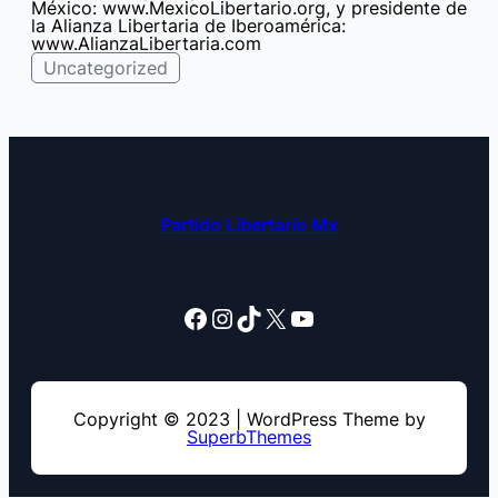
México: www.MexicoLibertario.org, y presidente de
la Alianza Libertaria de Iberoamérica:
www.AlianzaLibertaria.com
Uncategorized
Partido Libertario Mx
Facebook
Instagram
TikTok
X
YouTube
Copyright © 2023 | WordPress Theme by
SuperbThemes