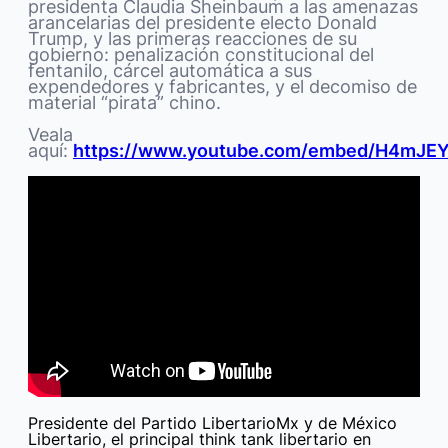
presidenta Claudia Sheinbaum a las amenazas
arancelarias del presidente electo Donald
Trump, y las primeras reacciones de su
gobierno: penalización constitucional del
fentanilo, cárcel automática a sus
expendedores y fabricantes, y el decomiso de
material “pirata” chino.
Veala
aquí:
https://www.youtube.com/embed/H4mJE
Presidente del Partido LibertarioMx y de México
Libertario, el principal think tank libertario en