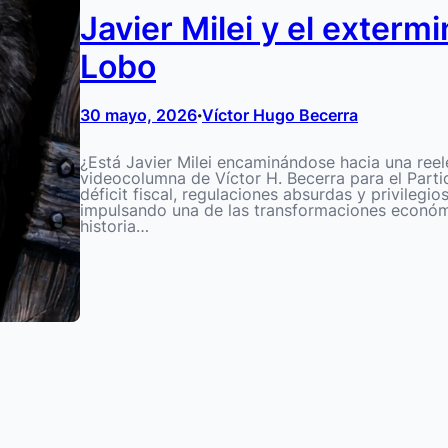
Javier Milei y el exterm
Lobo
30 mayo, 2026
Víctor Hugo Becerra
•
¿Está Javier Milei encaminándose hacia una reele
videocolumna de Víctor H. Becerra para el Partid
déficit fiscal, regulaciones absurdas y privilegio
impulsando una de las transformaciones económi
historia…