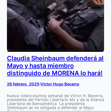
Claudia Sheinbaum defenderá al
Mayo y hasta miembro
distinguido de MORENA lo hará!
26 febrero, 2025
Víctor Hugo Becerra
•
Nueva videocolumna semanal de Víctor H. Becerra,
presidente del ‪Partido Libertario Mx‬ y de la Alianza
Libertaria de Iberoamérica ‪ ‬La presidenta
Sheinbaum se ve obligada a defender al Mayo