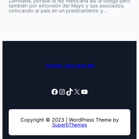
Zambada, porque la ley mexicana así la obliga pero
también por extorsión del Mayo y sus asociados,
colocando al país en un predicamento y…
Partido Libertario Mx
Facebook
Instagram
TikTok
X
YouTube
Copyright © 2023 | WordPress Theme by
SuperbThemes