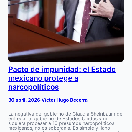
Pacto de impunidad: el Estado
mexicano protege a
narcopolíticos
30 abril, 2026
Víctor Hugo Becerra
•
La negativa del gobierno de Claudia Sheinbaum de
entregar al gobierno de Estados Unidos y ni
siquiera procesar a 10 presuntos narcopolíticos
mexicanos, no es soberanía. Es simple y llano