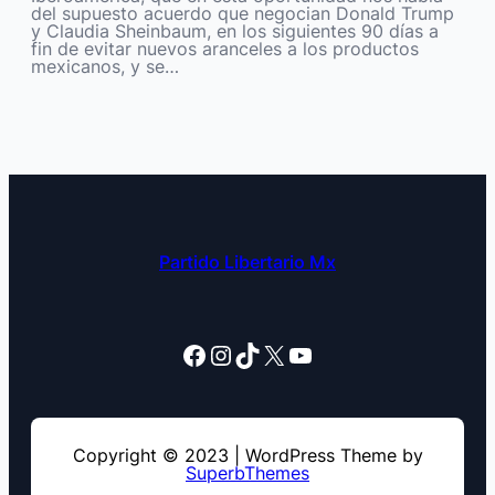
del supuesto acuerdo que negocian Donald Trump
y Claudia Sheinbaum, en los siguientes 90 días a
fin de evitar nuevos aranceles a los productos
mexicanos, y se…
Partido Libertario Mx
Facebook
Instagram
TikTok
X
YouTube
Copyright © 2023 | WordPress Theme by
SuperbThemes