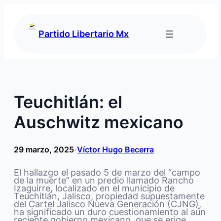
Saltar
al
contenido
Partido Libertario Mx
Teuchitlán: el
Auschwitz mexicano
29 marzo, 2025
Víctor Hugo Becerra
•
El hallazgo el pasado 5 de marzo del “campo
de la muerte” en un predio llamado Rancho
Izaguirre, localizado en el municipio de
Teuchitlán, Jalisco, propiedad supuestamente
del Cartel Jalisco Nueva Generación (CJNG),
ha significado un duro cuestionamiento al aún
reciente gobierno mexicano, que se erige