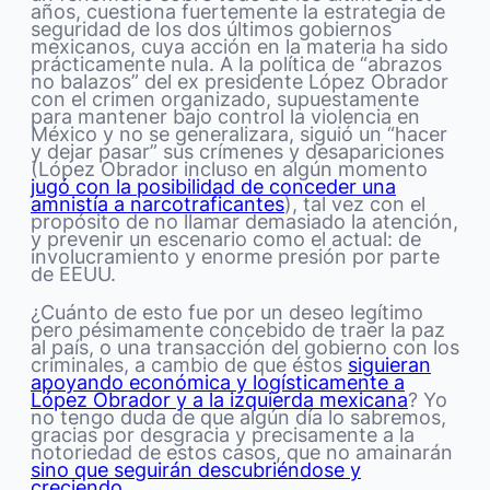
años, cuestiona fuertemente la estrategia de
seguridad de los dos últimos gobiernos
mexicanos, cuya acción en la materia ha sido
prácticamente nula. A la política de “abrazos
no balazos” del ex presidente López Obrador
con el crimen organizado, supuestamente
para mantener bajo control la violencia en
México y no se generalizara, siguió un “hacer
y dejar pasar” sus crímenes y desapariciones
(López Obrador incluso en algún momento
jugó con la posibilidad de conceder una
amnistía a narcotraficantes
), tal vez con el
propósito de no llamar demasiado la atención,
y prevenir un escenario como el actual: de
involucramiento y enorme presión por parte
de EEUU.
¿Cuánto de esto fue por un deseo legítimo
pero pésimamente concebido de traer la paz
al país, o una transacción del gobierno con los
criminales, a cambio de que éstos
siguieran
apoyando económica y logísticamente a
López Obrador y a la izquierda mexicana
? Yo
no tengo duda de que algún día lo sabremos,
gracias por desgracia y precisamente a la
notoriedad de estos casos, que no amainarán
sino que seguirán descubriéndose y
creciendo
.