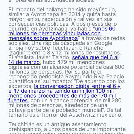
El impacto del hallazgo ha sido mayúsculo,
similar a Ayotzinapa en 2014 y quizá hasta
mayor, en su repercusión y tal vez en sus
consecuencias políticas. A dos meses de lo
ocurrido en Ayotzinapa, ya había “
unos 60
millones de personas vinculadas con
mensajes sobre Ayotzinapa
” a través de redes
sociales. Una rápida búsqueda en Google
arroja hoy sobre Teuchitlán o Rancho
Izaguirre entre 8 y 12 millones de resultados.
El analista Javier Tejado,
señala que del 6 al
14 de marzo
, hubo 479 mil menciones
digitales con un alcance potencial de casi 600
millones de personas. Por su parte el
reconocido periodista Raymundo Riva Palacio
cuantifica así su impacto: “De acuerdo con los
expertos,
la conversación digital entre el 6 y
el 17 de marzo ha tenido un millón 100 mil
menciones procedentes de más de 170 mil
fuentes
, con un alcance potencial de mil 280
millones de personas, alrededor de una
octava parte de la población mundial”. De tal
tamaño es el horror del Auschwitz mexicano.
Teuchitlán es un antiguo asentamiento
prehispánico, a unos pasos de una importante
zona arqueológica, cuyo nombre proviene de