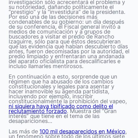
investigación sólo acrecentará el problema y
su notoriedad, dañando políticamente el
“prestigio” y la “investidura” de la presidenta.
Por eso una de las decisiones más
condenables de su gobierno: un día después
de su conferencia, el Fiscal general invitó a
medios de comunicación y a grupos de
buscadores a visitar el predio de Rancho
Izaguirre, sólo para que éstos descubrieran
que las evidencia que habían descubierto días
antes, fueron decomisadas por la autoridad, el
predio limpiado y enfrentaran una andanada
del aparato oficialista para descalificarles e
incluso llamarles mentirosos.
En continuación a esto, sorprende que un
régimen que ha abusado de los cambios
constitucionales y legales para asentar y
hacer inamovible su agenda partidista,
incluyendo por ejemplo, inscribir
constitucionalmente la prohibición del vapeo,
ni siquiera haya tipificado como delito el
reclutamiento forzado
. Muestra del “Gran
interés” que tiene en el tema de las
desapariciones…
Las más de
100 mil desaparecidos en México
,
un fenómeno sobre todo de los últimos siete