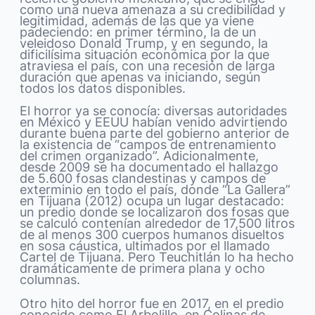
como una nueva amenaza a su credibilidad y
legitimidad, además de las que ya viene
padeciendo: en primer término, la de un
veleidoso Donald Trump, y en segundo, la
dificilísima situación económica por la que
atraviesa el país, con una recesión de larga
duración que apenas va iniciando, según
todos los datos disponibles.
El horror ya se conocía: diversas autoridades
en México y EEUU habían venido advirtiendo
durante buena parte del gobierno anterior de
la existencia de “campos de entrenamiento
del crimen organizado”. Adicionalmente,
desde 2009 se ha documentado el hallazgo
de 5.600 fosas clandestinas y campos de
exterminio en todo el país, donde “La Gallera”
en Tijuana (2012) ocupa un lugar destacado:
un predio donde se localizaron dos fosas que
se calculó contenían alrededor de 17,500 litros
de al menos 300 cuerpos humanos disueltos
en sosa cáustica, ultimados por el llamado
Cartel de Tijuana. Pero Teuchitlán lo ha hecho
dramáticamente de primera plana y ocho
columnas.
Otro hito del horror fue en 2017, en el predio
conocido como El Arbolillo, en Colinas de