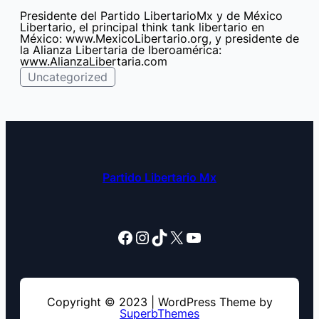
Presidente del Partido LibertarioMx y de México
Libertario, el principal think tank libertario en
México: www.MexicoLibertario.org, y presidente de
la Alianza Libertaria de Iberoamérica:
www.AlianzaLibertaria.com
Uncategorized
Partido Libertario Mx
Facebook
Instagram
TikTok
X
YouTube
Copyright © 2023 | WordPress Theme by
SuperbThemes