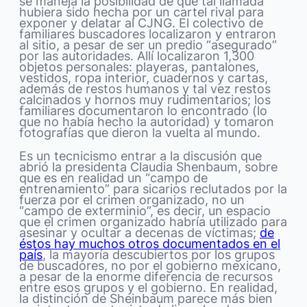
se maneja la posibilidad de que tal llamada
hubiera sido hecha por un cartel rival para
exponer y delatar al CJNG. El colectivo de
familiares buscadores localizaron y entraron
al sitio, a pesar de ser un predio “asegurado”
por las autoridades. Allí localizaron 1,300
objetos personales: playeras, pantalones,
vestidos, ropa interior, cuadernos y cartas,
además de restos humanos y tal vez restos
calcinados y hornos muy rudimentarios; los
familiares documentaron lo encontrado (lo
que no había hecho la autoridad) y tomaron
fotografías que dieron la vuelta al mundo.
Es un tecnicismo entrar a la discusión que
abrió la presidenta Claudia Shenbaum, sobre
que es en realidad un “campo de
entrenamiento” para sicarios reclutados por la
fuerza por el crimen organizado, no un
“campo de exterminio”, es decir, un espacio
que el crimen organizado habría utilizado para
asesinar y ocultar a decenas de víctimas;
de
éstos hay muchos otros documentados en el
país
, la mayoría descubiertos por los grupos
de buscadores, no por el gobierno mexicano,
a pesar de la enorme diferencia de recursos
entre esos grupos y el gobierno. En realidad,
la distinción de Sheinbaum parece más bien