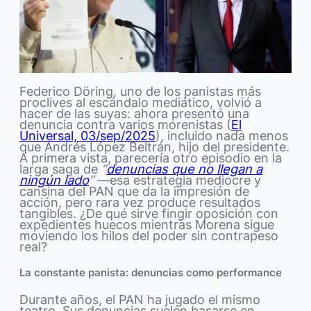
Federico Döring, uno de los panistas más
proclives al escándalo mediático, volvió a
hacer de las suyas: ahora presentó una
denuncia contra varios morenistas (
El
Universal, 03/sep/2025
), incluido nada menos
que Andrés López Beltrán, hijo del presidente.
A primera vista, parecería otro episodio en la
larga saga de
“
denuncias que no llegan a
ningún lado
”
—esa estrategia mediocre y
cansina del PAN que da la impresión de
acción, pero rara vez produce resultados
tangibles. ¿De qué sirve fingir oposición con
expedientes huecos mientras Morena sigue
moviendo los hilos del poder sin contrapeso
real?
La constante panista: denuncias como performance
Durante años, el PAN ha jugado el mismo
teatro. Sus denuncias suelen basarse en