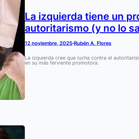
La izquierda tiene un p
autoritarismo (y no lo s
12 noviembre, 2025
Rubén A. Flores
•
La izquierda cree que lucha contra el autoritaris
en su más ferviente promotora.