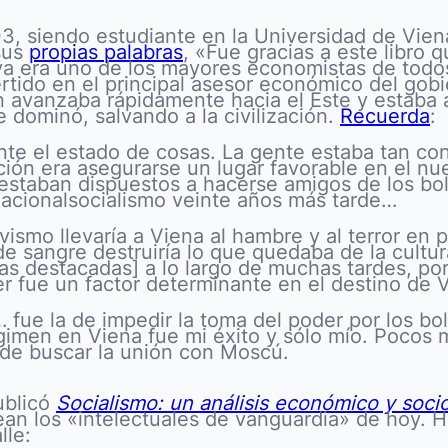
, siendo estudiante en la Universidad de Viena
sus
propias palabras
, «Fue gracias a este libro
ya era uno de los mayores economistas de todos
tido en el principal asesor económico del gobi
n avanzaba rápidamente hacia el Este y estaba a
e dominó, salvando a la civilización.
Recuerda
:
te el estado de cosas. La gente estaba tan conv
ón era asegurarse un lugar favorable en el nue
o, estaban dispuestos a hacerse amigos de los b
 nacionalsocialismo veinte años más tarde…
vismo llevaría a Viena al hambre y al terror en
e sangre destruiría lo que quedaba de la cultur
cas destacadas] a lo largo de muchas tardes, p
er fue un factor determinante en el destino de 
fue la de impedir la toma del poder por los bo
égimen en Viena fue mi éxito y sólo mío. Pocos
 de buscar la unión con Moscú.
ublicó
Socialismo: un análisis económico y soci
ean los «intelectuales de vanguardia» de hoy. H
lle: