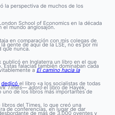
ró la perspectiva de muchos de los
a London School of Economics en la década
n el mundo anglosajón.
ntaja en comparación con mis colegas de
la gente de aquí de la LSE, no es por mi
d que nunca.
ublicó en Inglaterra un libro en el que
o. Estas falacias también dominaban cada
evitablemente a
El camino hacia la
,
dedicó
el libro «a los socialistas de todas
rk Times— adoró
el libro de Hayek,
o uno de los libros más importantes de
 libros del Times, lo que creó una
ra de conferencias, en lugar de dar
d desbordante de más de 3.000 oyentes y