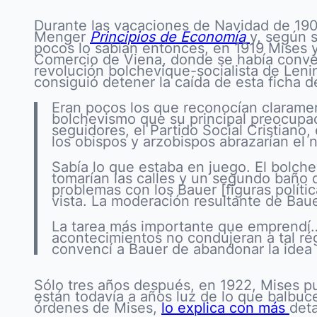
Durante las vacaciones de Navidad de 1903
Menger
Principios de Economía
y, según 
pocos lo sabían entonces, en 1919 Mises 
Comercio de Viena, donde se había conver
revolución bolchevique-socialista de Leni
consiguió detener la caída de esta ficha d
Eran pocos los que reconocían claramen
bolchevismo que su principal preocupaci
seguidores, el Partido Social Cristian
los obispos y arzobispos abrazarían el
Sabía lo que estaba en juego. El bolche
tomarían las calles y un segundo baño d
problemas con los Bauer [figuras políti
vista. La moderación resultante de Bau
La tarea más importante que emprendí… 
acontecimientos no condujeran a tal r
convencí a Bauer de abandonar la idea
Sólo tres años después, en 1922, Mises p
están todavía a años luz de lo que balbuc
órdenes de Mises,
lo explica con más
deta