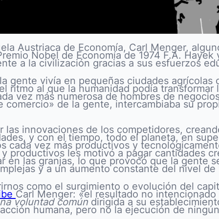
uela Austriaca de Economía, Carl Menger, algun
emio Nobel de Economía de 1974 F.A. Hayek y 
ente a la civilización gracias a sus esfuerzos e
de la gente vivía en pequeñas ciudades agrícolas
 el ritmo al que la humanidad podía transformar
cada vez más numerosa de hombres de negocios-
de comercio» de la gente, intercambiaba su prop
 las innovaciones de los competidores, creando
udades, y con el tiempo, todo el planeta, en s
s cada vez más productivos y tecnológicament
 y productivos les motivó a pagar cantidades c
r en las granjas, lo que provocó que la gente s
plejas y a un aumento constante del nivel de 
irnos como el surgimiento o evolución del cap
ibe
Carl Menger: «el resultado no intencionado
na voluntad común
dirigida a su establecimien
a acción humana, pero no la ejecución de ning