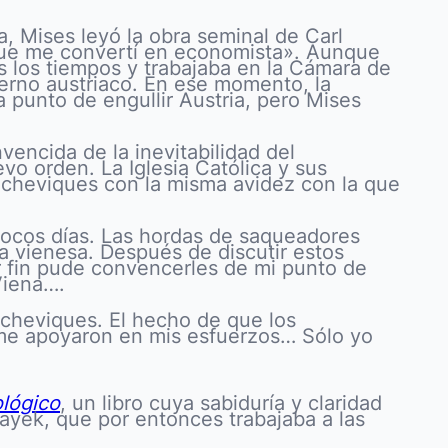
, Mises leyó la obra seminal de Carl
 que me convertí en economista». Aunque
 los tiempos y trabajaba en la Cámara de
erno austriaco. En ese momento, la
 punto de engullir Austria, pero Mises
encida de la inevitabilidad del
vo orden. La Iglesia Católica y sus
olcheviques con la misma avidez con la que
 pocos días. Las hordas de saqueadores
a vienesa. Después de discutir estos
or fin pude convencerles de mi punto de
Viena….
lcheviques. El hecho de que los
 me apoyaron en mis esfuerzos… Sólo yo
ológico
, un libro cuya sabiduría y claridad
ayek, que por entonces trabajaba a las