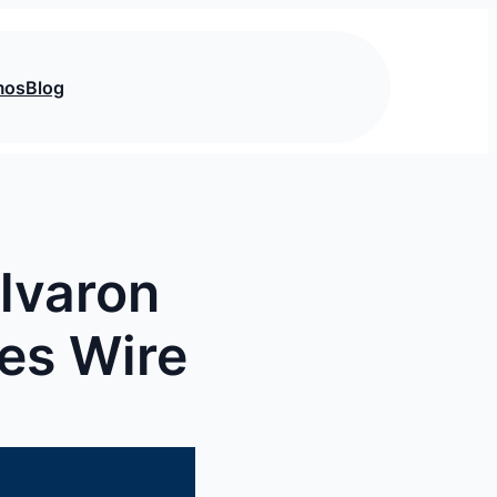
mos
Blog
lvaron
ses Wire