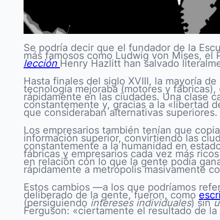
Se podría decir que el fundador de la Esc
más famosos como Ludwig von Mises, el Pr
lección
Henry Hazlitt han salvado literalm
Hasta finales del siglo XVIII, la mayoría 
tecnología mejoraba (motores y fábricas),
rápidamente en las ciudades. Una clase 
constantemente y, gracias a la «libertad 
que consideraban alternativas superiores.
Los empresarios también tenían que copiar
información superior, convirtiendo las ci
constantemente a la humanidad en estado
fábricas y empresarios cada vez más ricos
en relación con lo que la gente podía gana
rápidamente a metrópolis masivamente com
Estos cambios —a los que podríamos refer
deliberado de la gente, fueron, como
escr
(persiguiendo
intereses individuales
) sin
u
Ferguson: «ciertamente el resultado de l