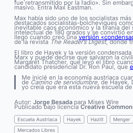
fue retransmitido por la radio». Sin emba
masivo. Entra Max Eastman.
Max había sido uno de los socialistas más
destacados socialistas-bolcheviques como 
inevitable caos económico y la tiranía del
intelectual de 180 grados y se convirtió e
llegó cuando creó una
versión «condensa
de la revista
The Reader’s Digest
, donde t
El libro de Hayek y la versión condensada
Marx y puede decirse que salvaron la civili
Margaret Thatcher, que leyó el libro cuan
candidato presidencial Dr. Ron Paul, que
e
Me inicié en la economía austriaca cu
de
Camino de servidumbre
, de Hayek. 
yo creía que era esta nueva escuela d
Autor:
Jorge Besada
para Mises Wire
Publicado bajo licencia
Creative Commo
Escuela Austriaca
Hayek
Hazlit
Menger
Mercados Libres