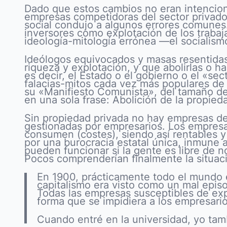
Dado que estos cambios no eran intencion
empresas competidoras del sector privado 
social condujo a algunos errores comunes
inversores como explotación de los traba
ideología-mitología errónea —el socialism
Ideólogos equivocados y masas resentidas
riqueza y explotación, y que abolirlas o 
es decir, el Estado o el gobierno o el «sec
falacias-mitos cada vez más populares de
su «Manifiesto Comunista», del tamaño 
en una sola frase: Abolición de la propied
Sin propiedad privada no hay empresas del
gestionadas por empresarios. Los empresa
consumen (costes), siendo así rentables 
por una burocracia estatal única, inmune 
pueden funcionar si la gente es libre de n
Pocos comprenderían finalmente la situaci
En 1900, prácticamente todo el mundo en
capitalismo era visto como un mal epis
Todas las empresas susceptibles de exp
forma que se impidiera a los empresario
Cuando entré en la universidad, yo tamb