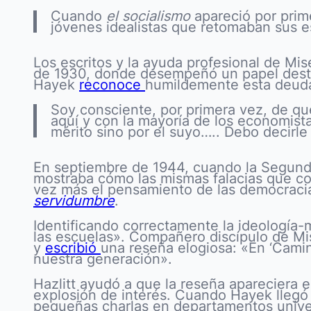
Cuando
el socialismo
apareció por prim
jóvenes idealistas que retomaban sus es
Los escritos y la ayuda profesional de Mi
de 1930, donde desempeñó un papel destac
Hayek
reconoce
humildemente esta deuda 
Soy consciente, por primera vez, de q
aquí y con la mayoría de los economist
mérito sino por el suyo….. Debo decir
En septiembre de 1944, cuando la Segunda 
mostraba cómo las mismas falacias que con
vez más el pensamiento de las democracia
servidumbre
.
Identificando correctamente la ideología-
las escuelas». Compañero discípulo de Mi
y
escribió
una reseña elogiosa: «En ‘Camin
nuestra generación».
Hazlitt ayudó a que la reseña apareciera e
explosión de interés. Cuando Hayek llegó 
pequeñas charlas en departamentos univer