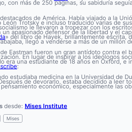
rgo, con más de 250 páginas, su sabiduría seguí
 destacados de América. Había viajado a la Uni
León Trotsky e incluso traducido varias de sus o
 socialismo le llevaron a tropezar con los escrit
n un apasionado defensor de la libertad y el ca
da
» del libro de Hayek, brillantemente escrita
rabajaba, llegó a venderse a más de un millón 
 de Eastman fueron un gran antídoto contra el 
zación. En lugar de inspirar a los ideólogos socia
do era una estudiante de 18 años en Oxford, e i
scribe
:
ando estudiaba medicina en la Universidad de D
Después de devorarlo, estaba decidido a leer t
e pensamiento económico, especialmente las ob
ns
desde:
Mises Institute
Mises