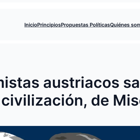
Inicio
Principios
Propuestas Políticas
Quiénes so
stas austriacos sa
civilización, de Mi