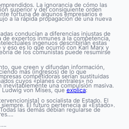
omprendidos. La ignorancia de cómo las
ión superior y del consiguiente orden
ente fortuna de algunos empresarios e
ujo a la rápida propagación de una nueva
das conducían a diferencias injustas de
iva de expertos inmunes a la competencia,
intelectuales ingenuos describirían estas
y eso es lo que ocurrió con Karl Marx y
teoría de los comunistas puede resumirse
nto, que creen y difundan información,
ciendo más (ingresos) de lo que
mpresas competidoras serían sustituidas
gnados cuyos «planes centrales» no
eren inevitablemente una compulsión masiva.
mo Ludwig von Mises, que
explica
:
rvencionista] o socialista de Estado. El
siempre. El futuro pertenecía al «Estado».
 Todas las demás debían regularse de
res….
o….