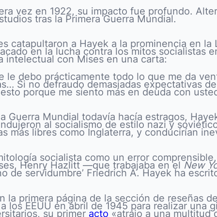
era vez en 1922, su impacto fue profundo. Alte
tudios tras la Primera Guerra Mundial.
ses catapultaron a Hayek a la prominencia en l
ado en la lucha contra los mitos socialistas e
intelectual con Mises en una carta:
ue le debo prácticamente todo lo que me da ve
as… Si no defraudo demasiadas expectativas de 
le esto porque me siento más en deuda con uste
Guerra Mundial todavía hacía estragos, Hayek p
dujeron al socialismo de estilo nazi y soviétic
s más libres como Inglaterra, y conducirían in
mitología socialista como un error comprensible
ses, Henry Hazlitt —que trabajaba en el
New Yo
o de servidumbre’ Friedrich A. Hayek ha escrit
n la primera página de la sección de reseñas de
a los EEUU en abril de 1945 para realizar una gi
sitarios, su primer
acto
«atrajo a una multitu