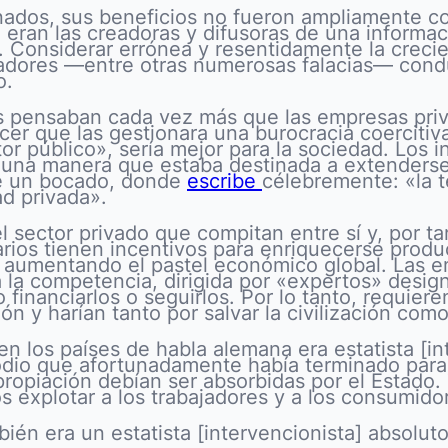
ados, sus beneficios no fueron ampliamente c
eran las creadoras y difusoras de una informac
. Considerar errónea y resentidamente la creci
jadores —entre otras numerosas falacias— cond
o.
 pensaban cada vez más que las empresas priva
hacer que las gestionara una burocracia coercit
tor público», sería mejor para la sociedad. Los 
 una manera que estaba destinada a extenderse 
de un bocado, donde
escribe
célebremente: «la 
ad privada».
 sector privado que compitan entre sí y, por ta
rios tienen incentivos para enriquecerse produ
y aumentando el pastel económico global. Las e
a la competencia, dirigida por «expertos» desi
o financiarlos o seguirlos. Por lo tanto, requi
ón y harían tanto por salvar la civilización co
 los países de habla alemana era estatista [inte
odio que afortunadamente había terminado para 
ropiación debían ser absorbidas por el Estado.
s explotar a los trabajadores y a los consumido
ién era un estatista [intervencionista] absolut