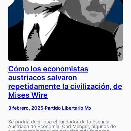
Cómo los economistas
austriacos salvaron
repetidamente la civilización, de
Mises Wire
3 febrero, 2025
Partido Libertario Mx
•
Se podría decir que el fundador de la Escuela
Austriaca de Economía, Carl Menger, algunos de