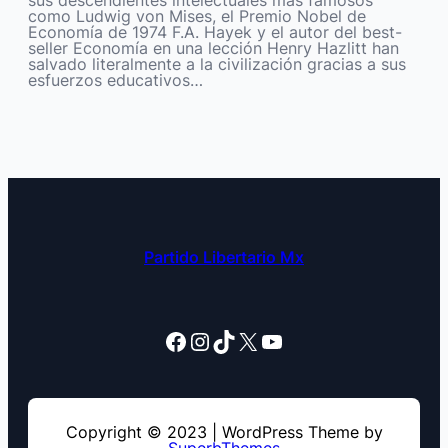
sus descendientes intelectuales más famosos
como Ludwig von Mises, el Premio Nobel de
Economía de 1974 F.A. Hayek y el autor del best-
seller Economía en una lección Henry Hazlitt han
salvado literalmente a la civilización gracias a sus
esfuerzos educativos…
Partido Libertario Mx
Facebook
Instagram
TikTok
X
YouTube
Copyright © 2023 | WordPress Theme by