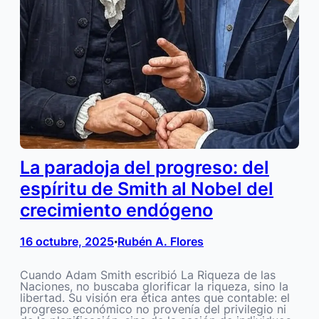
La paradoja del progreso: del
espíritu de Smith al Nobel del
crecimiento endógeno
16 octubre, 2025
Rubén A. Flores
•
Cuando Adam Smith escribió La Riqueza de las
Naciones, no buscaba glorificar la riqueza, sino la
libertad. Su visión era ética antes que contable: el
progreso económico no provenía del privilegio ni