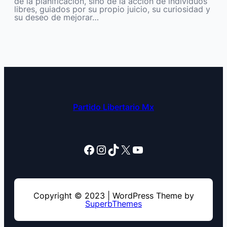
de la planificación, sino de la acción de individuos
libres, guiados por su propio juicio, su curiosidad y
su deseo de mejorar…
Partido Libertario Mx
Facebook
Instagram
TikTok
X
YouTube
Copyright © 2023 | WordPress Theme by
SuperbThemes