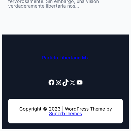
fervorosamente. Sin embargo, una visión
verdaderamente libertaria nos…
Partido Libertario Mx
Facebook
Instagram
TikTok
X
YouTube
Copyright © 2023 | WordPress Theme by
SuperbThemes